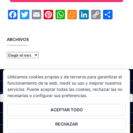
F
T
E
Pi
W
M
Li
C
C
ac
w
m
nt
h
e
n
o
o
e
itt
ai
er
at
n
ke
p
m
ARCHIVOS
b
er
l
es
s
ea
dI
y
p
o
t
A
m
n
Li
ar
o
p
e
n
ti
k
p
k
r
TEXTOS LEGALES Y POLÍTICA PRIVACIDAD
Utilizamos cookies propias y de terceros para garantizar el
funcionamiento de la web, medir su uso y mejorar nuestros
CATEGORÍAS DEL PRODUCTO
servicios. Puede aceptar todas las cookies, rechazar las no
necesarias o configurar sus preferencias.
Elige una categoría
COMPARTE
ACEPTAR TODO
SIGUEME
RECHAZAR
myeliexpress ©2026.
Shopper
Diseñado por
ShopperWP
.