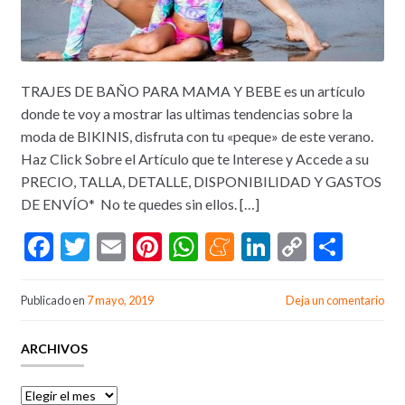
TRAJES DE BAÑO PARA MAMA Y BEBE es un artículo
donde te voy a mostrar las ultimas tendencias sobre la
moda de BIKINIS, disfruta con tu «peque» de este verano.
Haz Click Sobre el Artículo que te Interese y Accede a su
PRECIO, TALLA, DETALLE, DISPONIBILIDAD Y GASTOS
DE ENVÍO* No te quedes sin ellos. […]
F
T
E
Pi
W
M
Li
C
C
ac
w
m
nt
h
e
n
o
o
e
itt
ai
er
at
n
ke
p
m
Publicado en
7 mayo, 2019
Deja un comentario
b
er
l
es
s
ea
dI
y
p
ARCHIVOS
o
t
A
m
n
Li
ar
o
p
e
n
ti
archivos