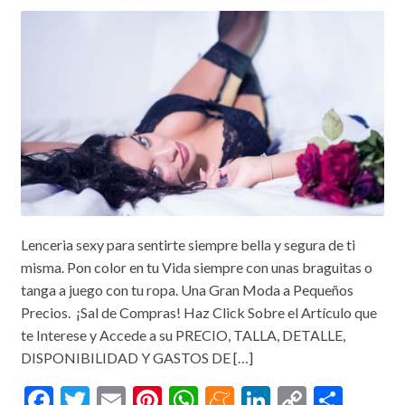
Lenceria sexy para sentirte siempre bella y segura de ti
misma. Pon color en tu Vida siempre con unas braguitas o
tanga a juego con tu ropa. Una Gran Moda a Pequeños
Precios. ¡Sal de Compras! Haz Click Sobre el Artículo que
te Interese y Accede a su PRECIO, TALLA, DETALLE,
DISPONIBILIDAD Y GASTOS DE […]
F
T
E
Pi
W
M
Li
C
C