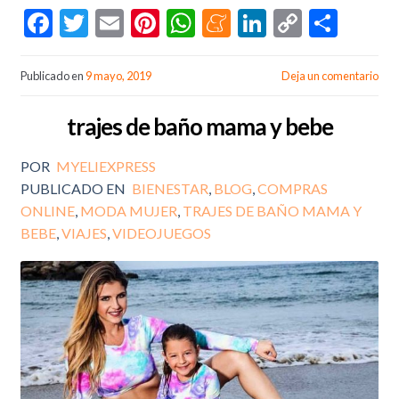
F
T
E
Pi
W
M
Li
C
C
ac
w
m
nt
h
e
n
o
o
e
itt
ai
er
at
n
ke
p
m
Publicado en
9 mayo, 2019
Deja un comentario
b
er
l
es
s
ea
dI
y
p
trajes de baño mama y bebe
o
t
A
m
n
Li
ar
o
p
e
n
ti
POR
MYELIEXPRESS
k
p
k
r
PUBLICADO EN
BIENESTAR
,
BLOG
,
COMPRAS
ONLINE
,
MODA MUJER
,
TRAJES DE BAÑO MAMA Y
BEBE
,
VIAJES
,
VIDEOJUEGOS