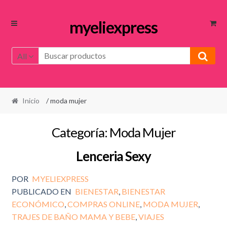
Ir
Ir
myeliexpress
a
al
la
contenido
All
navegación
Inicio
/ moda mujer
Categoría:
Moda Mujer
Lenceria Sexy
POR
MYELIEXPRESS
PUBLICADO EN
BIENESTAR
,
BIENESTAR
ECONÓMICO
,
COMPRAS ONLINE
,
MODA MUJER
,
TRAJES DE BAÑO MAMA Y BEBE
,
VIAJES