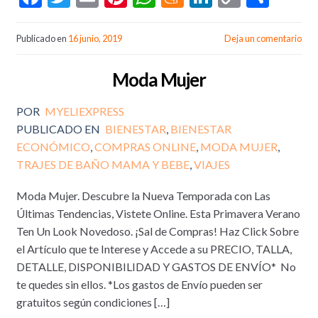
ac
w
m
nt
h
e
n
o
o
e
itt
ai
er
at
n
ke
p
m
Publicado en
16 junio, 2019
Deja un comentario
b
er
l
es
s
ea
dI
y
p
Moda Mujer
o
t
A
m
n
Li
ar
o
p
e
n
ti
POR
MYELIEXPRESS
k
p
k
r
PUBLICADO EN
BIENESTAR
,
BIENESTAR
ECONÓMICO
,
COMPRAS ONLINE
,
MODA MUJER
,
TRAJES DE BAÑO MAMA Y BEBE
,
VIAJES
Moda Mujer. Descubre la Nueva Temporada con Las
Últimas Tendencias, Vistete Online. Esta Primavera Verano
Ten Un Look Novedoso. ¡Sal de Compras! Haz Click Sobre
el Artículo que te Interese y Accede a su PRECIO, TALLA,
DETALLE, DISPONIBILIDAD Y GASTOS DE ENVÍO* No
te quedes sin ellos. *Los gastos de Envío pueden ser
gratuitos según condiciones […]