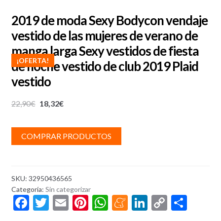
2019 de moda Sexy Bodycon vendaje
vestido de las mujeres de verano de
manga larga Sexy vestidos de fiesta
¡OFERTA!
de noche vestido de club 2019 Plaid
vestido
22,90
€
18,32
€
COMPRAR PRODUCTOS
SKU:
32950436565
Categoría:
Sin categorizar
F
T
E
Pi
W
M
Li
C
C
ac
w
m
nt
h
e
n
o
o