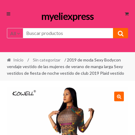
Ir
Ir
myeliexpress
a
al
la
contenido
All
navegación
Inicio
/
Sin categorizar
/ 2019 de moda Sexy Bodycon
vendaje vestido de las mujeres de verano de manga larga Sexy
vestidos de fiesta de noche vestido de club 2019 Plaid vestido