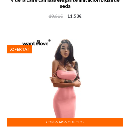
seda
18,61
€
11,53
€
¡OFERTA!
COMPRAR PRODUCTOS